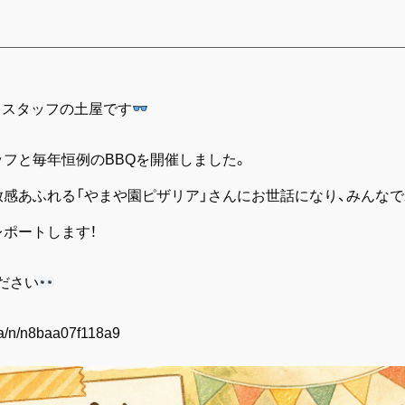
！スタッフの土屋です
ッフと毎年恒例のBBQを開催しました。
放感あふれる「やまや園ピザリア」さんにお世話になり、みんな
レポートします！
ださい
pa/n/n8baa07f118a9