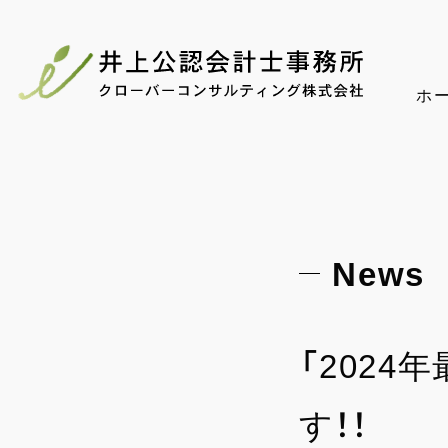
ホ
News
「202
す！！