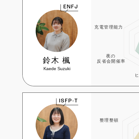
ENFJ
鈴木 楓
Kaede Suzuki
ISFP-T