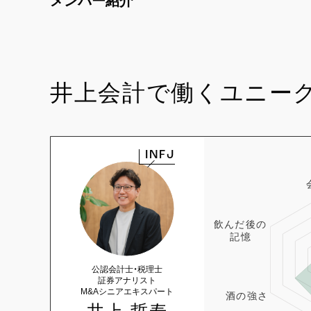
メンバー紹介
井上会計で働くユニー
INFJ
公認会計士・税理士
証券アナリスト
M&Aシニアエキスパート
井上 哲寿