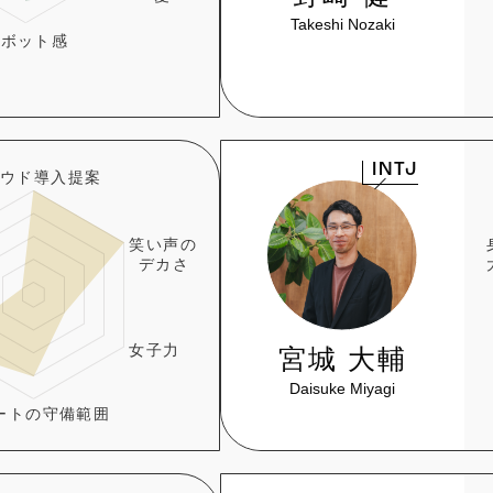
Takeshi Nozaki
INTJ
宮城 大輔
Daisuke Miyagi