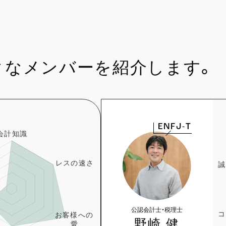
クなメンバーを紹介します。
ENFJ-T
公認会計士・税理士
野崎 健