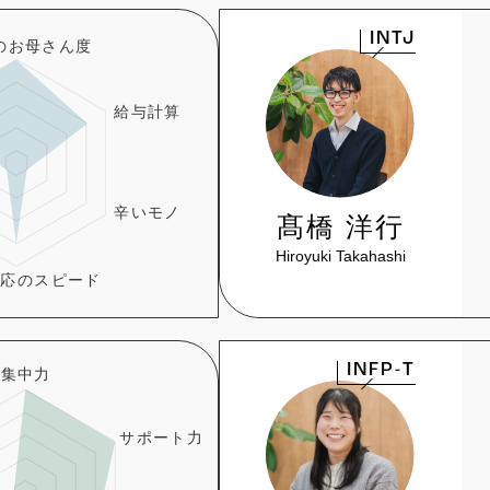
INTJ
髙橋 洋行
Hiroyuki Takahashi
INFP-T