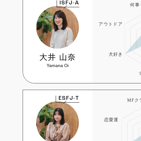
ISFJ-A
大井 山奈
Yamana Oi
ESFJ-T