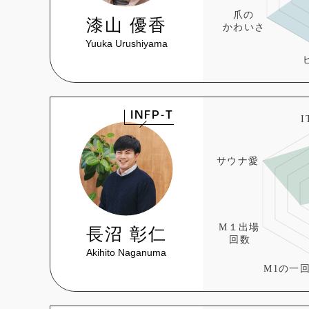
漆山 優香
Yuuka Urushiyama
INFP-T
長沼 彰仁
Akihito Naganuma