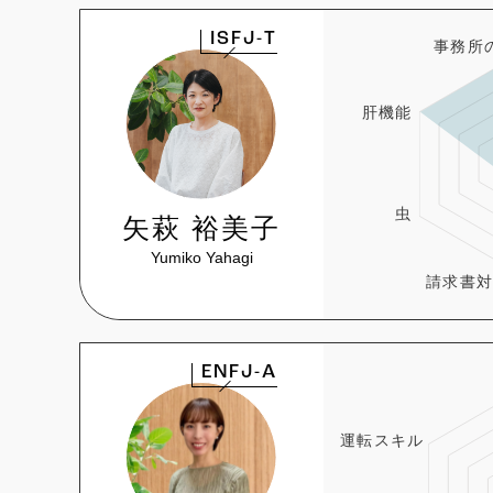
ISFJ-T
矢萩 裕美子
Yumiko Yahagi
ENFJ-A