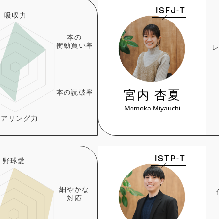
ISFJ-T
宮内 杏夏
Momoka Miyauchi
ISTP-T