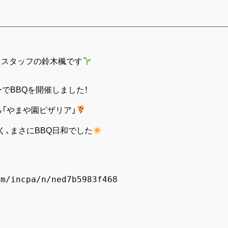
！スタッフの鈴木楓です
でBBQを開催しました！
る「やまや園ピザリア」
く、まさにBBQ日和でした
om/incpa/n/ned7b5983f468