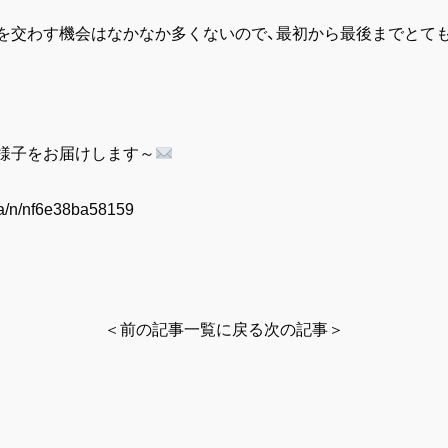
を交わす機会はなかなか多くないので、最初から最後までとても
！
様子をお届けします～
cpa/n/nf6e38ba58159
＜前の記事
一覧に戻る
次の記事＞