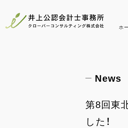
ホ
News
第8回東
した！